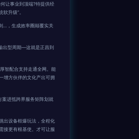
如何让事业到顶端?特提供经
统软升级”。
...，生成效率圈颠覆实关
单输出型周期—这就是正昌到
底厚智配合支持走通全网。能
每一增方伙伴的文化产出可拥
方案进抵跨界服务矩阵划就
跳出设备框爆玩法，全程化
需接更有根基使。才可让服