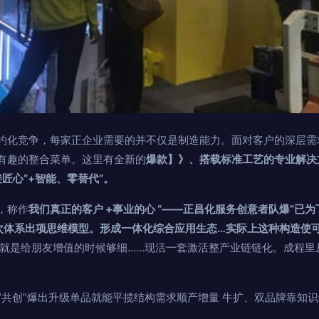
约化竞争，每家正企业需要的并不仅是制造能力。面对客户的深层需
有趣的整合菜单。这里有全新的
爆款】》、搭载标准工艺的专业解决
接匠心“+智能、零替代”。
，称作
我们真正的客户 +事业的心 “——正昌化服务创意者队爆”已
次体系出项思维模型。形成一体化综合应用生态…实际上这种构造使
.就是给朋友增值的时候够细……现活一套激活整产业链链化。成程里
“共创”爆出升级单品就能平揽结构需求顺产增量 牛扩、双品牌靠知识