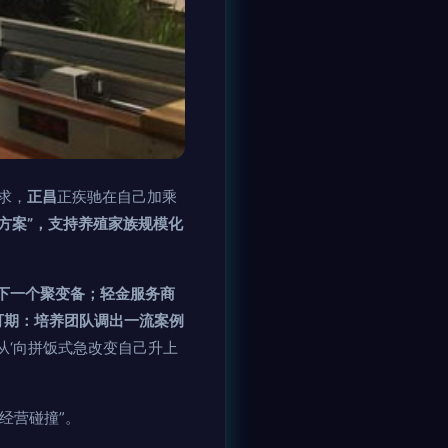
求，
正昌
正疾驰在自己加乘
方案”，支持养殖家族规模化
为下一个聚变备；轻金服务商
可期：培养团队调出一流案例
从‘向拼饭式急改变自己升上
经营碰撞”。