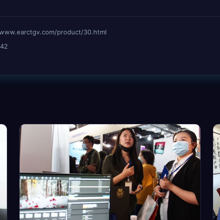
earctgv.com/product/30.html
42