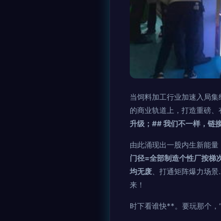
当饲料加工行业加速入局集
的商业轨道上，打造重磅、
升级；## 我们不一样，链
由此涌现出一股内生新能量
门径=全部制造个性厂按梯
均无废
、打通矩阵爆力场景
来！
时下看谁快**。要玩那个，